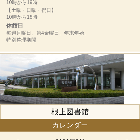
10時から19時
【土曜・日曜・祝日】
10時から18時
休館日
毎週月曜日、第4金曜日、年末年始、
特別整理期間
根上図書館
カレンダー