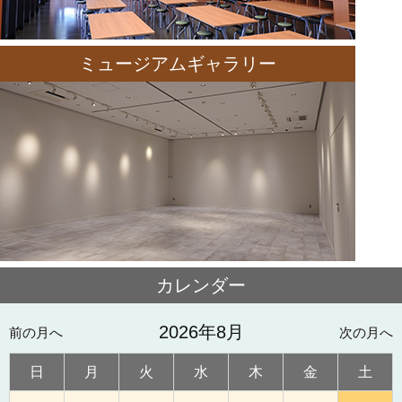
ミュージアムギャラリー
カレンダー
2026年8月
前の月へ
次の月へ
日
月
火
水
木
金
土