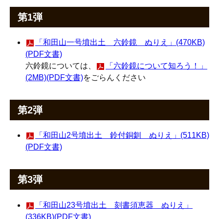
第1弾
「和田山一号墳出土 六鈴鏡 ぬりえ」(470KB)
(PDF文書)
六鈴鏡については、
「六鈴鏡について知ろう！」
(2MB)(PDF文書)
をごらんください
第2弾
「和田山2号墳出土 鈴付銅釧 ぬりえ」(511KB)
(PDF文書)
第3弾
「和田山23号墳出土 刻書須恵器 ぬりえ」
(336KB)(PDF文書)