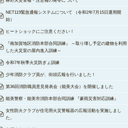
林野火災警報・注意報の発令について
NET119緊急通報システムについて （令和2年7月15日運用開
始）
ヒートショックにご注意ください！
『南加賀地区消防本部合同訓練』 ～取り壊し予定の建物を利用
した火災室の屋内進入訓練～
令和7年秋季火災防ぎょ訓練
少年消防クラブ員が、街頭広報を行いました！
第36回消防職員意見発表会（能美大会）を開催しました
能美警察・能美市消防本部合同訓練 『豪雨災害対応訓練』
女性防火クラブが住宅用火災警報器の広報活動を実施しまし
た。