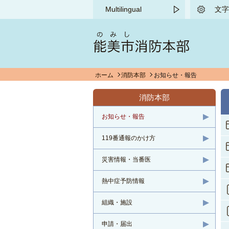
このページの本文へ移動する
Multilingual
文字
ホーム
消防本部
お知らせ・報告
消防本部
お知らせ・報告
119番通報のかけ方
災害情報・当番医
熱中症予防情報
組織・施設
申請・届出