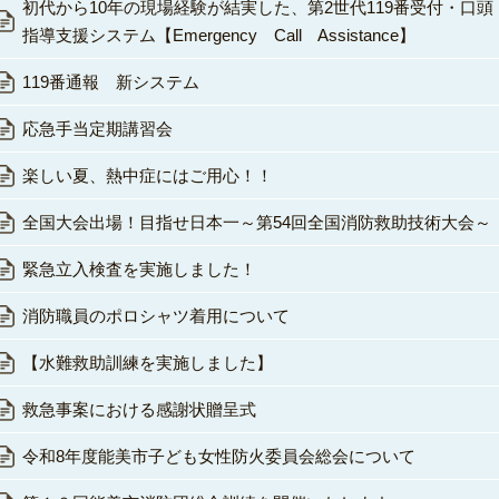
初代から10年の現場経験が結実した、第2世代119番受付・口頭
指導支援システム【Emergency Call Assistance】
119番通報 新システム
応急手当定期講習会
楽しい夏、熱中症にはご用心！！
全国大会出場！目指せ日本一～第54回全国消防救助技術大会～
緊急立入検査を実施しました！
消防職員のポロシャツ着用について
【水難救助訓練を実施しました】
救急事案における感謝状贈呈式
令和8年度能美市子ども女性防火委員会総会について