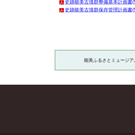
史跡能美古墳群整備基本計画書(59
史跡能美古墳群保存管理計画書(53
能美ふるさとミュージア