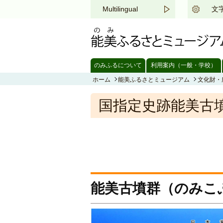
このページの本文へ移動する
Multilingual
文
のみふるについて
利用案内（一般・学校）
ホーム
能美ふるさとミュージアム
文化財・
国指定史跡能美古
能美古墳群（のみこ