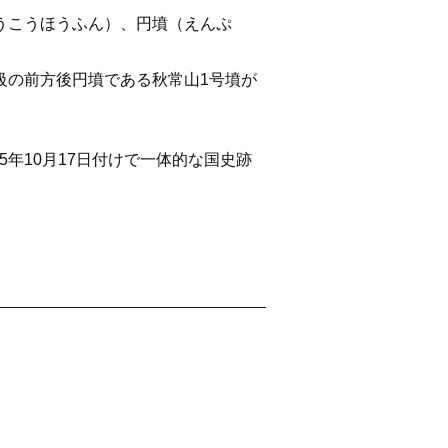
うこうほうふん）、円墳（えんぷ
級の前方後円墳である秋常山1号墳が
年10月17日付けで一体的な国史跡