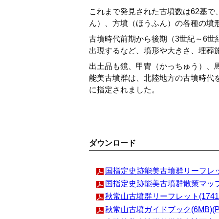
これまで発見された古墳数は62基
ん）、方墳（ほうふん）の各種の墳
古墳時代前期から後期（3世紀～6
出現するなど、墳形や大きさ、埋葬
出土品も鏡、甲冑（かっちゅう）、
能美古墳群は、北陸地方の古墳時代を
に指定されました。
ダウンロード
国指定史跡能美古墳群リーフレット(
国指定史跡能美古墳群散策マップ(2
秋常山古墳群リーフレット(1741K
秋常山古墳ガイドブック(6MB)(P