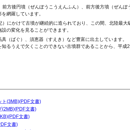
で、前方後円墳（ぜんぽうこうえんふん）、前方後方墳（ぜんぽ
形を網羅しています。
世紀）にかけて古墳が継続的に造られており、この間、北陸最大
施設の変化を見ることができます。
馬具（ばぐ）、須恵器（すえき）など豊富に出土しています。
知るうえで欠くことのできない古墳群であることから、平成25
3MB)(PDF文書)
MB)(PDF文書)
B)(PDF文書)
DF文書)