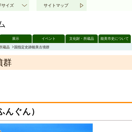
字サイズ
サイトマップ
展示
イベント
文化財・所蔵品
能美市史について
所蔵品
国指定史跡能美古墳群
墳群
ふんぐん）