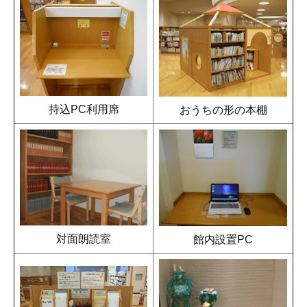
持込PC利用席
おうちの形の本棚
対面朗読室
館内設置PC