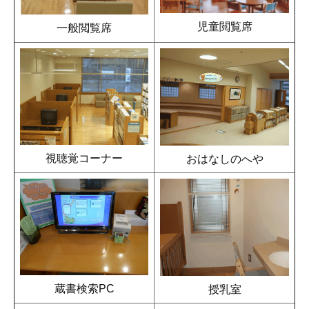
児童閲覧席
一般閲覧席
視聴覚コーナー
おはなしのへや
蔵書検索PC
授乳室