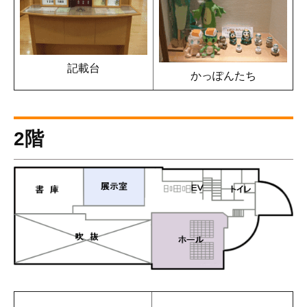
記載台
かっぽんたち
2階