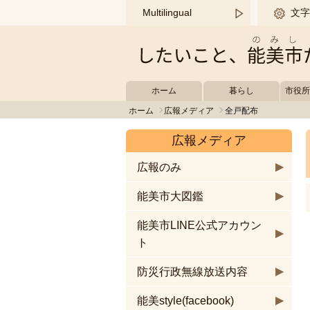
このページの本文へ移動する
Multilingual
文字
ホーム
暮らし
市役
ホーム
広報メディア
全戸配布
広報メディア
広報のみ
能美市大図鑑
能美市LINE公式アカウン
ト
防災行政無線放送内容
能美style(facebook)