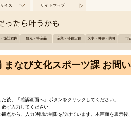
サイズ
サイトマップ
所・施設案内
観光・特産品
産業・移住定住
火事・災害・防災
市
 まなび文化スポーツ課 お問
した後、「確認画面へ」ボタンをクリックしてください。
、必ず入力してください。
の観点から、入力時間の制限を設けています。本画面を表示後、