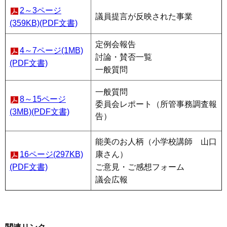
2～3ページ
議員提言が反映された事業
(359KB)(PDF文書)
定例会報告
4～7ページ(1MB)
討論・賛否一覧
(PDF文書)
一般質問
一般質問
8～15ページ
委員会レポート（所管事務調査報
(3MB)(PDF文書)
告）
能美のお人柄（小学校講師 山口
16ページ(297KB)
康さん）
(PDF文書)
ご意見・ご感想フォーム
議会広報