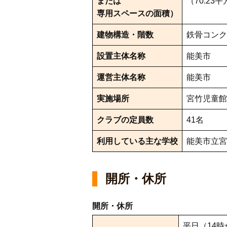
または
（70.23
専用スペースの面積）
建物構造・階数
鉄骨コンク
設置主体名称
能美市
運営主体名称
能美市
実施場所
宮竹児童館
クラブの定員数
41名
利用している主な学校
能美市立宮
開所・休所
開所・休所
平日（14時