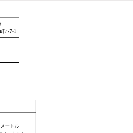
5
ハ7-1
平方メートル