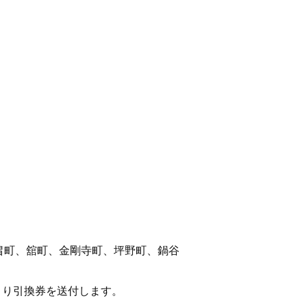
畠町、舘町、金剛寺町、坪野町、鍋谷
より引換券を送付します。