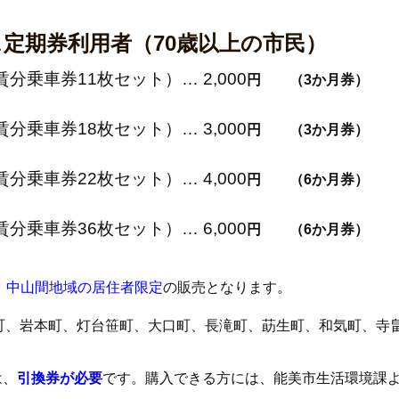
定期券利用者（70歳以上の市民）
分乗車券11枚セット）… 2,000
円 （3か月券）
分乗車券18枚セット）… 3,000
円
（3か月券）
賃分乗車券22枚セット）…
4,000
円
（6か月券）
分乗車券36枚セット）… 6,000
円
（6か月券）
、
中山間地域の居住者限定
の販売となります。
町、岩本町、灯台笹町、大口町、長滝町、莇生町、和気町、寺
は、
引換券が必要
です。購入できる方には、能美市生活環境課