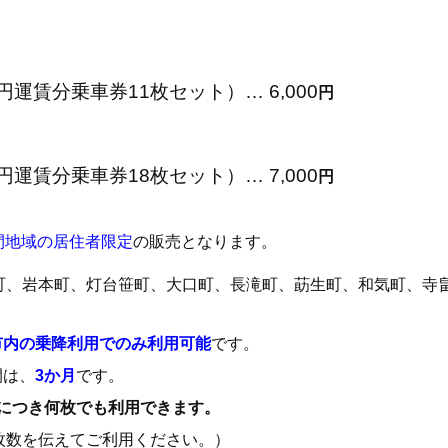
分乗車券11枚セット）… 6,000
円
分乗車券18枚セット）… 7,000
円
間地域の居住者限定
の販売となります。
町、岩本町、灯台笹町、大口町、長滝町、莇生町、和気町、寺
市内の乗降利用でのみ利用可能
です。
間は、
3か月
です。
車につき何枚でも利用できます。
を伝えてご利用ください。）