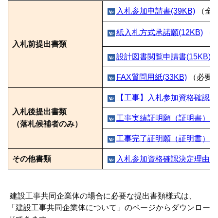
入札参加申請書(39KB)
（全
紙入札方式承諾願(12KB)
（
入札前提出書類
設計図書閲覧申請書(15KB)
FAX質問用紙(33KB)
（必要
【工事】入札参加資格確認申請
入札後提出書類
工事実績証明願（証明書）(18K
（落札候補者のみ）
工事完了証明願（証明書）(18K
その他書類
入札参加資格確認決定理由説明
建設工事共同企業体の場合に必要な提出書類様式は、
「建設工事共同企業体について」のページからダウンロー