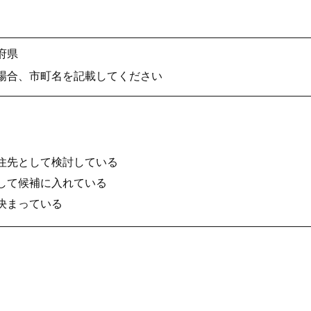
府県
場合、市町名を記載してください
住先として検討している
して候補に入れている
決まっている