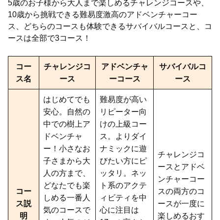
5歳のお子様から大人まで楽しめるチャレンジコースや、
10歳から挑戦できる難易度激高のアドベンチャーコー
ス、どちらのコースも体験できるサバイバルコースと、コ
ースは全部で3コース！
コー
チャレンジコ
アドベンチャ
サバイバルコ
ス名
ース
ーコース
ース
はじめてでも
難易度が高い
安心。自然の
リピーター向
中での樹上ア
けの上級コー
ドベンチャ
ス。よりダイ
ー！小さなお
ナミックに遊
チャレンジコ
子さまから大
びたい方にピ
ースとアドベ
人の方まで、
ッタリ。ネッ
ンチャーコー
どなたでも楽
ト系のアクテ
コー
スの両方のコ
しめる一番人
ィビティを中
ス説
ースが一度に
気のコースで
心に注目は
明
楽しめるおす