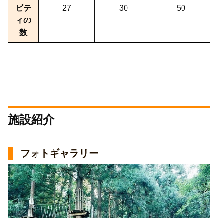
ビテ
27
30
50
ィの
数
施設紹介
フォトギャラリー