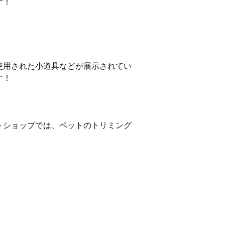
す！
。
使用された小道具などが展示されてい
す！
トショップでは、ペットのトリミング